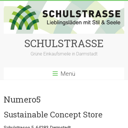
Zum
Inhalt
springen
SCHULSTRASSE
Grüne Einkaufsmeile in Darmstadt
Menü
Numero5
Sustainable Concept Store
Schulstrasse 5, 64283 Darmstadt