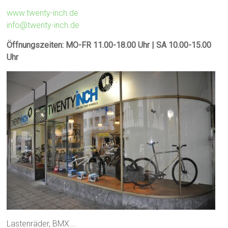
www.twenty-inch.de
info@twenty-inch.de
Öffnungszeiten: MO-FR 11.00-18.00 Uhr | SA 10.00-15.00
Uhr
Lastenräder, BMX….