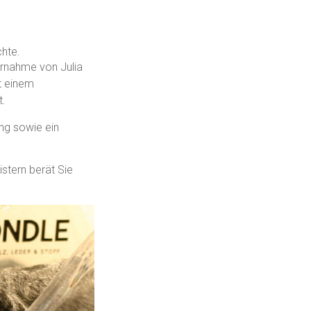
hte.
rnahme von Julia
it einem
t.
ng sowie ein
stern berät Sie